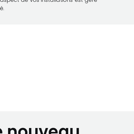
é.
e nouveau