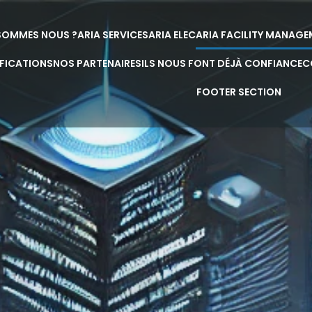
SOMMES NOUS ?
ARIA SERVICES
ARIA ELEC
ARIA FACILITY MANAG
IFICATIONS
NOS PARTENAIRES
ILS NOUS FONT DÉJÀ CONFIANCE
C
FOOTER SECTION