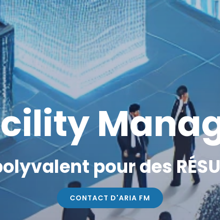
acility Man
 polyvalent pour des RÉS
CONTACT D'ARIA FM