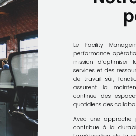
p
Le Facility Manag
performance opération
mission d’optimiser l
services et des resso
de travail sûr, fonct
assurent la maintena
continue des espace
quotidiens des collabor
Avec une approche p
contribue à la durabi
l’amélioration de la q